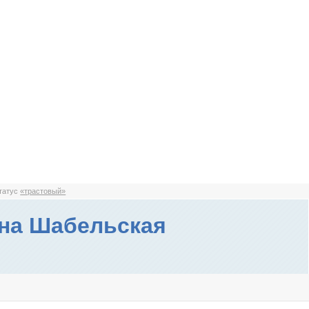
статус
«трастовый»
на Шабельская