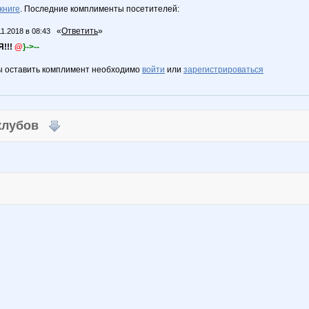
книге
. Последние комплименты посетителей:
«
Ответить
»
11.2018 в 08:43
!!!
@
}->--
ы оставить комплимент необходимо
войти
или
зарегистрироваться
 клубов