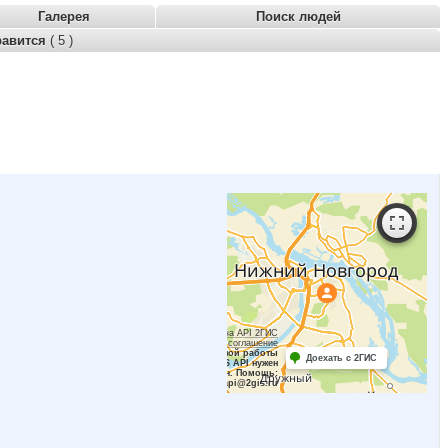
Галерея
Поиск людей
равится
( 5 )
Работает на API 2ГИС
Лицензионное соглашение
Для корректной работы
Доехать с 2ГИС
Raster JS API нужен
ключ. Помощь:
api@2gis.ru