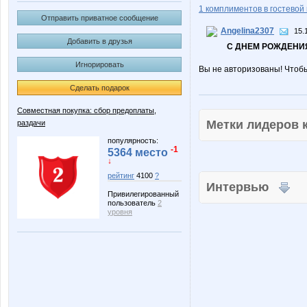
1 комплиментов в гостевой 
Отправить приватное сообщение
Angelina2307
15.
Добавить в друзья
С ДНЕМ РОЖДЕНИЯ
Игнорировать
Вы не авторизованы! Чтоб
Сделать подарок
Совместная покупка: сбор предоплаты,
Метки лидеров
раздачи
популярность:
-1
5364 место
↓
рейтинг
4100
?
Интервью
Привилегированный
пользователь
2
уровня