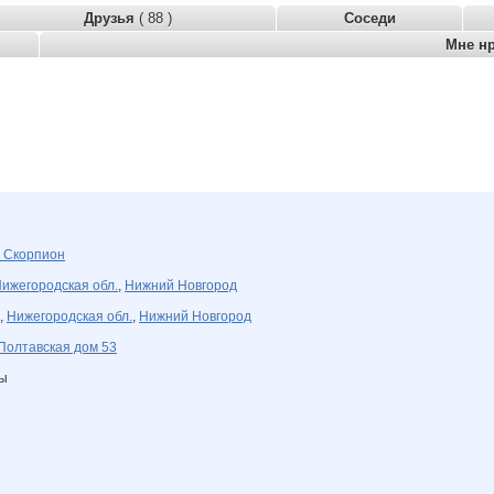
Друзья
( 88 )
Соседи
Мне н
я
Скорпион
ижегородская обл.
,
Нижний Новгород
,
Нижегородская обл.
,
Нижний Новгород
Полтавская дом 53
ны