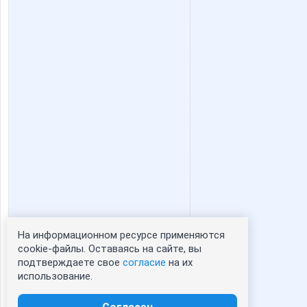
На информационном ресурсе применяются
Статистика портрета:
cookie-файлы. Оставаясь на сайте, вы
подтверждаете свое
согласие
на их
сейчас просматривают портрет - 0
использование.
зарегистрированные пользователи
посетившие портрет за 7 дней - 0