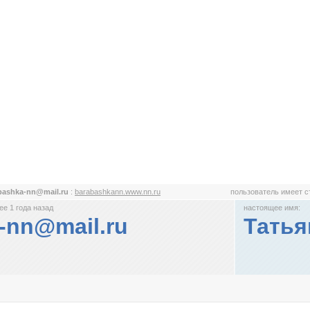
bashka-nn@mail.ru
:
barabashkann.www.nn.ru
пользователь имеет 
е 1 года назад
настоящее имя:
-nn@mail.ru
Татья