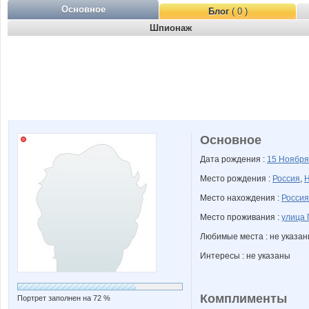
Основное
Блог
( 0 )
Шпионаж
Основное
Дата рождения :
15 Ноябр
Место рождения :
Россия
,
Н
Место нахождения :
Россия
Место проживания :
улица 
Любимые места : не указа
Интересы : не указаны
Комплименты
Портрет заполнен на 72 %